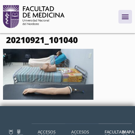
contenido
20210921_101040
ACCESOS
ACCESOS
FACULTAD
MAPA