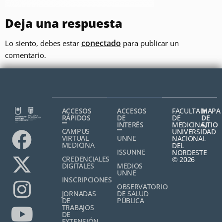
Deja una respuesta
conectado
Lo siento, debes estar
para publicar un
comentario.
ACCESOS
ACCESOS
FACULTAD
MAPA
RÁPIDOS
DE
DE
DE
INTERÉS
MEDICINA,
SITIO
CAMPUS
UNIVERSIDAD
VIRTUAL
UNNE
NACIONAL
MEDICINA
DEL
ISSUNNE
NORDESTE
CREDENCIALES
© 2026
DIGITALES
MEDIOS
UNNE
INSCRIPCIONES
OBSERVATORIO
JORNADAS
DE SALUD
DE
PÚBLICA
TRABAJOS
DE
EXTENSIÓN