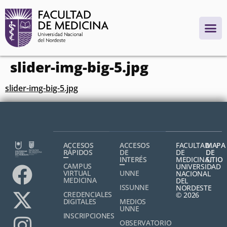
contenido
slider-img-big-5.jpg
slider-img-big-5.jpg
ACCESOS
ACCESOS
FACULTAD
MAPA
RÁPIDOS
DE
DE
DE
INTERÉS
MEDICINA,
SITIO
CAMPUS
UNIVERSIDAD
VIRTUAL
UNNE
NACIONAL
MEDICINA
DEL
ISSUNNE
NORDESTE
CREDENCIALES
© 2026
DIGITALES
MEDIOS
UNNE
INSCRIPCIONES
OBSERVATORIO