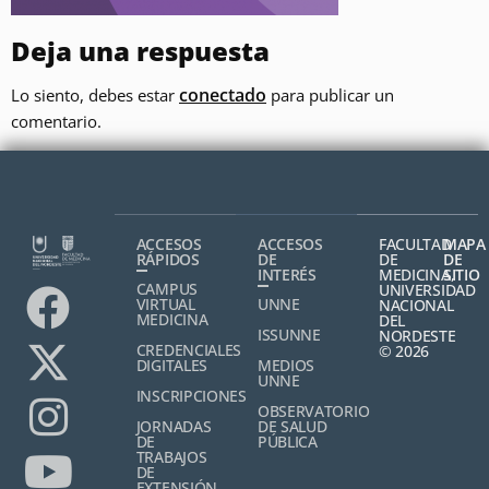
Deja una respuesta
conectado
Lo siento, debes estar
para publicar un
comentario.
ACCESOS
ACCESOS
FACULTAD
MAPA
RÁPIDOS
DE
DE
DE
INTERÉS
MEDICINA,
SITIO
CAMPUS
UNIVERSIDAD
VIRTUAL
UNNE
NACIONAL
MEDICINA
DEL
ISSUNNE
NORDESTE
CREDENCIALES
© 2026
DIGITALES
MEDIOS
UNNE
INSCRIPCIONES
OBSERVATORIO
JORNADAS
DE SALUD
DE
PÚBLICA
TRABAJOS
DE
EXTENSIÓN