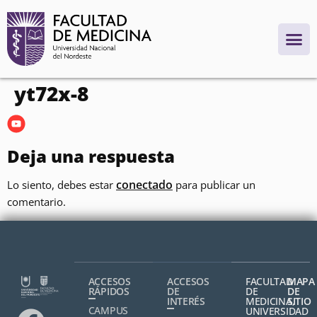
contenido
yt72x-8
Deja una respuesta
conectado
Lo siento, debes estar
para publicar un
comentario.
ACCESOS
ACCESOS
FACULTAD
MAPA
RÁPIDOS
DE
DE
DE
INTERÉS
MEDICINA,
SITIO
CAMPUS
UNIVERSIDAD