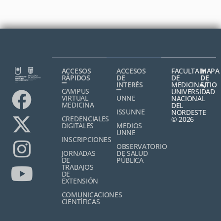
ACCESOS
ACCESOS
FACULTAD
MAPA
RÁPIDOS
DE
DE
DE
INTERÉS
MEDICINA,
SITIO
CAMPUS
UNIVERSIDAD
VIRTUAL
UNNE
NACIONAL
MEDICINA
DEL
ISSUNNE
NORDESTE
CREDENCIALES
© 2026
DIGITALES
MEDIOS
UNNE
INSCRIPCIONES
OBSERVATORIO
JORNADAS
DE SALUD
DE
PÚBLICA
TRABAJOS
DE
EXTENSIÓN
COMUNICACIONES
CIENTÍFICAS