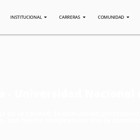
INSTITUCIONAL
CARRERAS
COMUNIDAD
a - Universidad Nacional 
 en la calidad, la evaluación permanente
co, con fuerte compromiso con la comuni